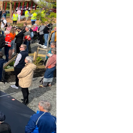
FOSSEGRENDA
BJØRKMYR
SLUPPEN
NIDARVOLL