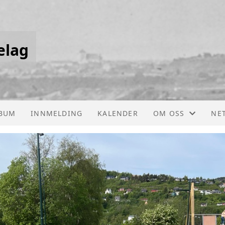
elag
BUM
INNMELDING
KALENDER
OM OSS
NE
KONTAKT OSS
STYRET
NARDO OG BRATS
SOSIALE MEDIER