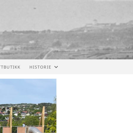
TTBUTIKK
HISTORIE
ÅRBØKER
EKSTERNE ALBUM
BERG
NARDO
BRATSBERG