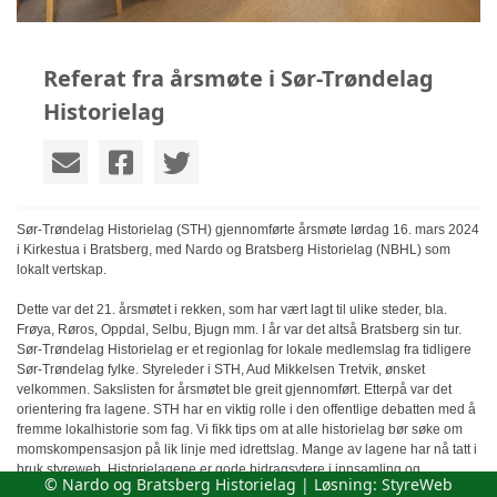
Referat fra årsmøte i Sør-Trøndelag
Historielag
Sør-Trøndelag Historielag (STH) gjennomførte årsmøte lørdag 16. mars 2024
i Kirkestua i Bratsberg, med Nardo og Bratsberg Historielag (NBHL) som
lokalt vertskap.
Dette var det 21. årsmøtet i rekken, som har vært lagt til ulike steder, bla.
Frøya, Røros, Oppdal, Selbu, Bjugn mm. I år var det altså Bratsberg sin tur.
Sør-Trøndelag Historielag er et regionlag for lokale medlemslag fra tidligere
Sør-Trøndelag fylke. Styreleder i STH, Aud Mikkelsen Tretvik, ønsket
velkommen. Sakslisten for årsmøtet ble greit gjennomført. Etterpå var det
orientering fra lagene. STH har en viktig rolle i den offentlige debatten med å
fremme lokalhistorie som fag. Vi fikk tips om at alle historielag bør søke om
momskompensasjon på lik linje med idrettslag. Mange av lagene har nå tatt i
bruk styreweb. Historielagene er gode bidragsytere i innsamling og
© Nardo og Bratsberg Historielag | Løsning:
StyreWeb
registrering av gamle stedsnavn, noen har egne navnekomiteer som tar hånd