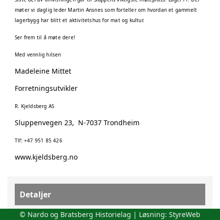
møter vi daglig leder Martin Ansnes som forteller om hvordan et gammelt
lagerbygg har blitt et aktivitetshus for mat og kultur.
Ser frem til å møte dere!
Med vennlig hilsen
Madeleine Mittet
Forretningsutvikler
R. Kjeldsberg AS
Sluppenvegen 23, N-7037 Trondheim
Tlf: +47 951 85 426
www.kjeldsberg.no
Detaljer
© Nardo og Bratsberg Historielag | Løsning:
StyreWeb
Dato