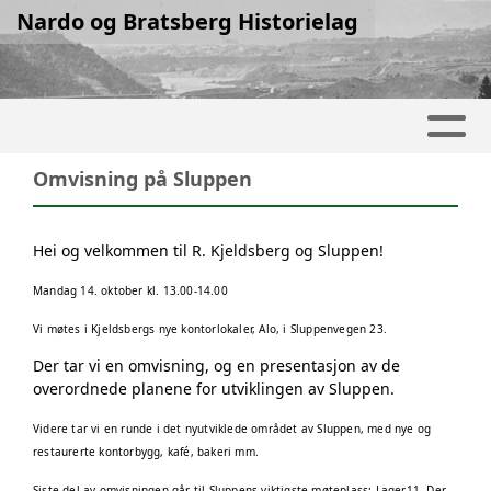
Nardo og Bratsberg Historielag
Omvisning på Sluppen
Hei og velkommen til R. Kjeldsberg og Sluppen!
Mandag 14. oktober kl. 13.00-14.00
Vi møtes i Kjeldsbergs nye kontorlokaler, Alo, i Sluppenvegen 23.
Der tar vi en omvisning, og en presentasjon av de
overordnede planene for utviklingen av Sluppen.
Videre tar vi en runde i det nyutviklede området av Sluppen, med nye og
restaurerte kontorbygg, kafé, bakeri mm.
Siste del av omvisningen går til Sluppens viktigste møteplass: Lager11. Der