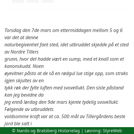
Torsdag den 7de mars om ettermiddagen mellom 5 og 6
var det at denne
naturbegivenhet fant sted, idet utbruddet skjedde på et sted
av Nordre Tillers
grunn, hvor det hadde vært en sump, med et knall som et
kanonskudd. Noen
øyevitner påsto at de så en rødgul lue stige opp, som straks
igjen skjultes av en
tykk røk der fylte luften med svovellukt. Den siste påstand
kan jeg bevidne da
jeg ennå lørdag den 9de mars kjente tydelig svovellukt.
Følgende av utbruddets
voldsomme kraft var at ca. 500 mål av Tillergårdens beste
jord ble satt i
bevegelse og fløt på den i avgrunnen oppløste kvikkleira ut i
© Nardo og Bratsberg Historielag | Løsning:
StyreWeb