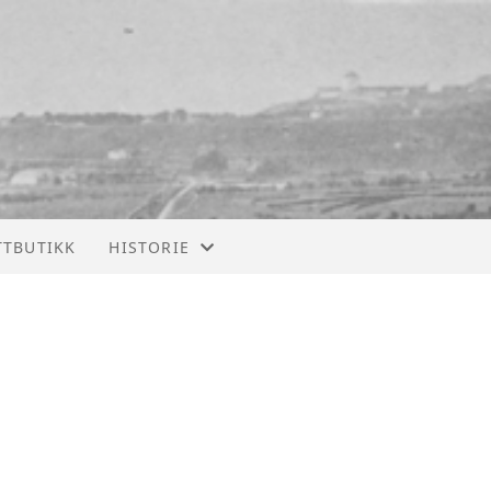
TTBUTIKK
HISTORIE
ÅRBØKER
EKSTERNE ALBUM
BERG
NARDO
BRATSBERG