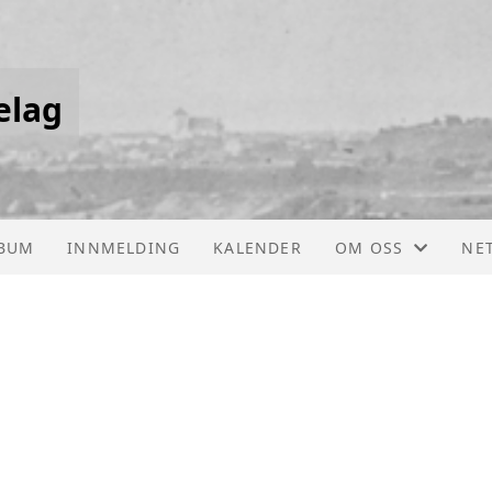
elag
BUM
INNMELDING
KALENDER
OM OSS
NE
KONTAKT OSS
STYRET
NARDO OG BRATS
SOSIALE MEDIER